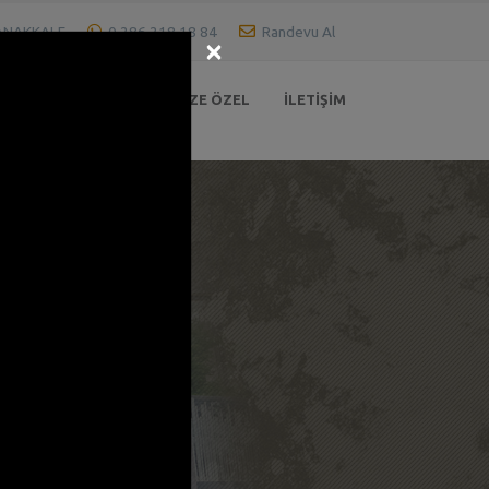
 ÇANAKKALE
0 286 218 18 84
Randevu Al
×
HEKIMLERIMIZ
SIZE ÖZEL
İLETIŞIM