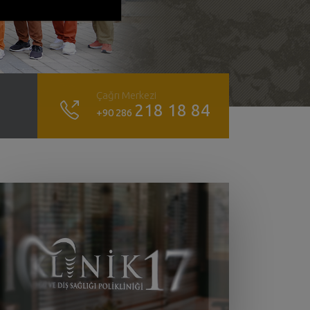
Çağrı Merkezi
218 18 84
+90 286